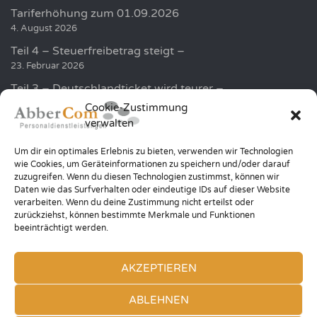
Tariferhöhung zum 01.09.2026
4. August 2026
Teil 4 – Steuerfreibetrag steigt –
23. Februar 2026
Teil 3 – Deutschlandticket wird teurer –
19. Februar 2026
Cookie-Zustimmung
verwalten
Golf und Humor sammelt über 100.000 EUR für die
Kinder in der Region
Um dir ein optimales Erlebnis zu bieten, verwenden wir Technologien
20. Januar 2026
wie Cookies, um Geräteinformationen zu speichern und/oder darauf
zuzugreifen. Wenn du diesen Technologien zustimmst, können wir
Teil 2 – Höhere Minijob Grenze –
Daten wie das Surfverhalten oder eindeutige IDs auf dieser Website
12. Januar 2026
verarbeiten. Wenn du deine Zustimmung nicht erteilst oder
zurückziehst, können bestimmte Merkmale und Funktionen
beeinträchtigt werden.
AKZEPTIEREN
© 2026 ABBERCOM PERSONALDIENSTLEISTUNGEN — ALL RIGHTS
ABLEHNEN
RESERVED