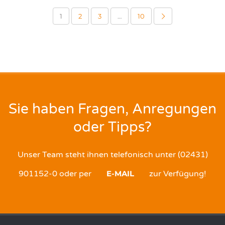
1
2
3
…
10
Sie haben Fragen, Anregungen
oder Tipps?
Unser Team steht ihnen telefonisch unter (02431)
901152-0 oder per
E-MAIL
zur Verfügung!