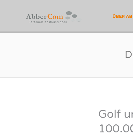
ABBERC
ÜBER A
D
Golf 
100.00