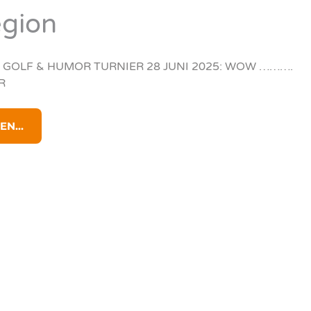
egion
 GOLF & HUMOR TURNIER 28 JUNI 2025: WOW ……….
R
N...