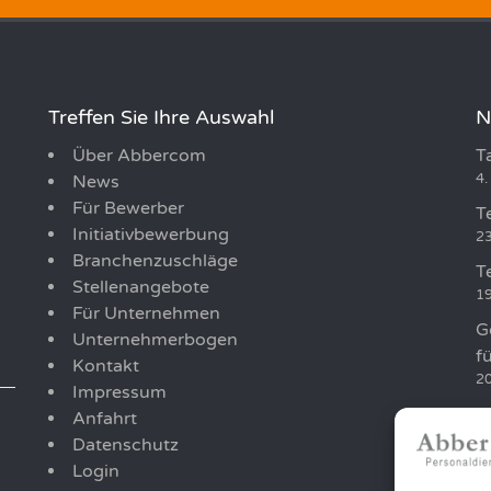
Treffen Sie Ihre Auswahl
N
Über Abbercom
T
4.
News
Für Bewerber
T
Initiativbewerbung
23
Branchenzuschläge
T
Stellenangebote
19
Für Unternehmen
G
Unternehmerbogen
f
Kontakt
20
Impressum
T
Anfahrt
12
Datenschutz
Login