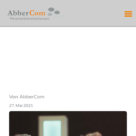
ABBERCOM
PERSONALDIENSTL
Von
AbberCom
27. Mai 2021