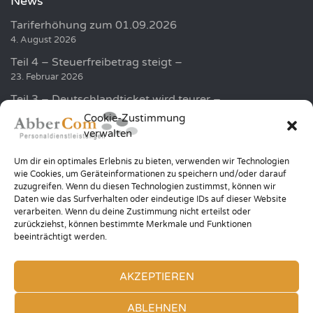
News
Tariferhöhung zum 01.09.2026
4. August 2026
Teil 4 – Steuerfreibetrag steigt –
23. Februar 2026
Teil 3 – Deutschlandticket wird teurer –
19. Februar 2026
Cookie-Zustimmung
verwalten
Golf und Humor sammelt über 100.000 EUR für die
Kinder in der Region
Um dir ein optimales Erlebnis zu bieten, verwenden wir Technologien
20. Januar 2026
wie Cookies, um Geräteinformationen zu speichern und/oder darauf
zuzugreifen. Wenn du diesen Technologien zustimmst, können wir
Teil 2 – Höhere Minijob Grenze –
Daten wie das Surfverhalten oder eindeutige IDs auf dieser Website
12. Januar 2026
verarbeiten. Wenn du deine Zustimmung nicht erteilst oder
zurückziehst, können bestimmte Merkmale und Funktionen
beeinträchtigt werden.
AKZEPTIEREN
© 2026 ABBERCOM PERSONALDIENSTLEISTUNGEN — ALL RIGHTS
ABLEHNEN