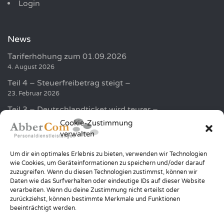
Login
News
Tariferhöhung zum 01.09.2026
4. August 2026
Teil 4 – Steuerfreibetrag steigt –
23. Februar 2026
Teil 3 – Deutschlandticket wird teurer –
19. Februar 2026
Cookie-Zustimmung
verwalten
Golf und Humor sammelt über 100.000 EUR für die
Kinder in der Region
Um dir ein optimales Erlebnis zu bieten, verwenden wir Technologien
20. Januar 2026
wie Cookies, um Geräteinformationen zu speichern und/oder darauf
zuzugreifen. Wenn du diesen Technologien zustimmst, können wir
Teil 2 – Höhere Minijob Grenze –
Daten wie das Surfverhalten oder eindeutige IDs auf dieser Website
12. Januar 2026
verarbeiten. Wenn du deine Zustimmung nicht erteilst oder
zurückziehst, können bestimmte Merkmale und Funktionen
beeinträchtigt werden.