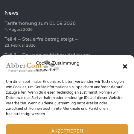
News
Tariferhöhung zum 01.09.2026
4. August 2026
Teil 4 – Steuerfreibetrag steigt –
23. Februar 2026
Teil 3 – Deutschlandticket wird teurer –
19. Februar 2026
Cookie-Zustimmung
verwalten
Golf und Humor sammelt über 100.000 EUR für die
Kinder in der Region
Um dir ein optimales Erlebnis zu bieten, verwenden wir Technologien
20. Januar 2026
wie Cookies, um Geräteinformationen zu speichern und/oder darauf
zuzugreifen. Wenn du diesen Technologien zustimmst, können wir
Teil 2 – Höhere Minijob Grenze –
Daten wie das Surfverhalten oder eindeutige IDs auf dieser Website
12. Januar 2026
verarbeiten. Wenn du deine Zustimmung nicht erteilst oder
zurückziehst, können bestimmte Merkmale und Funktionen
beeinträchtigt werden.
AKZEPTIEREN