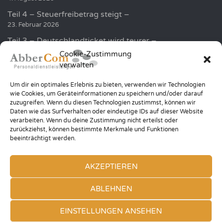
Teil 4 – Steuerfreibetrag steigt –
23. Februar 2026
Teil 3 – Deutschlandticket wird teurer –
19. Februar 2026
Cookie-Zustimmung
verwalten
Golf und Humor sammelt über 100.000 EUR für die
Kinder in der Region
Um dir ein optimales Erlebnis zu bieten, verwenden wir Technologien
20. Januar 2026
wie Cookies, um Geräteinformationen zu speichern und/oder darauf
zuzugreifen. Wenn du diesen Technologien zustimmst, können wir
Teil 2 – Höhere Minijob Grenze –
Daten wie das Surfverhalten oder eindeutige IDs auf dieser Website
12. Januar 2026
verarbeiten. Wenn du deine Zustimmung nicht erteilst oder
zurückziehst, können bestimmte Merkmale und Funktionen
beeinträchtigt werden.
AKZEPTIEREN
© 2026 ABBERCOM PERSONALDIENSTLEISTUNGEN — ALL RIGHTS
ABLEHNEN
RESERVED
EINSTELLUNGEN ANSEHEN