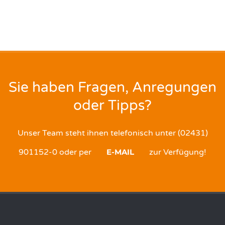
Sie haben Fragen, Anregungen
oder Tipps?
Unser Team steht ihnen telefonisch unter (02431)
901152-0 oder per
E-MAIL
zur Verfügung!